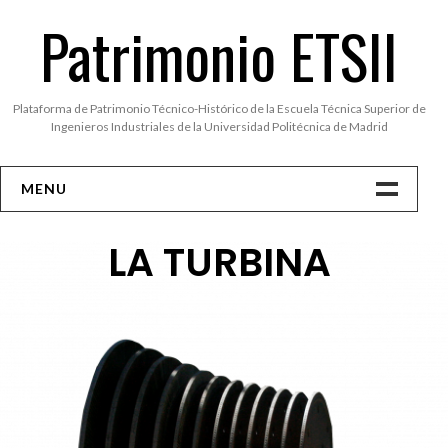
Patrimonio ETSII
Plataforma de Patrimonio Técnico-Histórico de la Escuela Técnica Superior de
Ingenieros Industriales de la Universidad Politécnica de Madrid
MENU
Inicio
LA TURBINA
Museo ETSII
Biografías
Historia
Fotos
Entrevistas