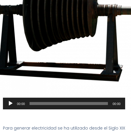
La Baraja ETSII
Catálogo
¿Quiénes Somos?
Contacto
Reproductor
00:00
00:00
de
audio
Para generar electricidad se ha utilizado desde el Siglo XIX