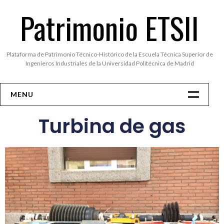
Patrimonio ETSII
Plataforma de Patrimonio Técnico-Histórico de la Escuela Técnica Superior de
Ingenieros Industriales de la Universidad Politécnica de Madrid
MENU
Inicio
Turbina de gas
Museo ETSII
Biografías
Historia
Fotos
Entrevistas